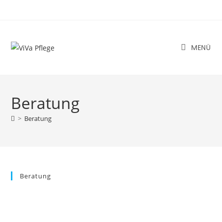
Zum
Inhalt
springen
MENÜ
Beratung
>
Beratung
Beratung