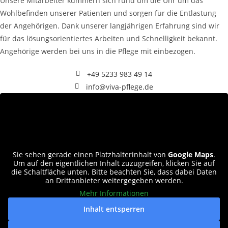
Unsere Mitarbeiter kümmern sich rund um die Uhr um das
Wohlbefinden unserer Patienten und sorgen für die Entlastung
der Angehörigen. Dank unserer langjährigen Erfahrung sind wir
für das lösungsorientiertes Arbeiten und Schnelligkeit bekannt.
Angehörige werden bei uns in die Pflege mit einbezogen.
+49 5233 983 49 14
info@viva-pflege.de
Sie sehen gerade einen Platzhalterinhalt von
Google Maps
.
Um auf den eigentlichen Inhalt zuzugreifen, klicken Sie auf
die Schaltfläche unten. Bitte beachten Sie, dass dabei Daten
an Drittanbieter weitergegeben werden.
Mehr Informationen
Inhalt entsperren